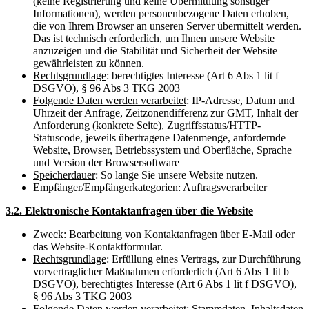
(keine Registrierung und keine Übermittlung sonstiger
Informationen), werden personenbezogene Daten erhoben,
die von Ihrem Browser an unseren Server übermittelt werden.
Das ist technisch erforderlich, um Ihnen unsere Website
anzuzeigen und die Stabilität und Sicherheit der Website
gewährleisten zu können.
Rechtsgrundlage
: berechtigtes Interesse (Art 6 Abs 1 lit f
DSGVO), § 96 Abs 3 TKG 2003
Folgende Daten werden verarbeitet
: IP-Adresse, Datum und
Uhrzeit der Anfrage, Zeitzonendifferenz zur GMT, Inhalt der
Anforderung (konkrete Seite), Zugriffsstatus/HTTP-
Statuscode, jeweils übertragene Datenmenge, anfordernde
Website, Browser, Betriebssystem und Oberfläche, Sprache
und Version der Browsersoftware
Speicherdauer
: So lange Sie unsere Website nutzen.
Empfänger/Empfängerkategorien
: Auftragsverarbeiter
3.2. Elektronische Kontaktanfragen über die Website
Zweck
: Bearbeitung von Kontaktanfragen über E-Mail oder
das Website-Kontaktformular.
Rechtsgrundlage
: Erfüllung eines Vertrags, zur Durchführung
vorvertraglicher Maßnahmen erforderlich (Art 6 Abs 1 lit b
DSGVO), berechtigtes Interesse (Art 6 Abs 1 lit f DSGVO),
§ 96 Abs 3 TKG 2003
Folgende Daten werden verarbeitet
: Stammdaten, Inhaltsdaten