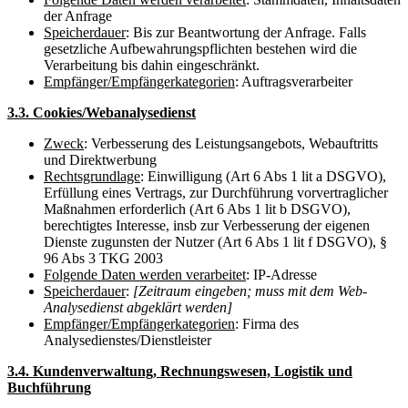
der Anfrage
Speicherdauer
: Bis zur Beantwortung der Anfrage. Falls
gesetzliche Aufbewahrungspflichten bestehen wird die
Verarbeitung bis dahin eingeschränkt.
Empfänger/Empfängerkategorien
: Auftragsverarbeiter
3.3. Cookies/Webanalysedienst
Zweck
: Verbesserung des Leistungsangebots, Webauftritts
und Direktwerbung
Rechtsgrundlage
: Einwilligung (Art 6 Abs 1 lit a DSGVO),
Erfüllung eines Vertrags, zur Durchführung vorvertraglicher
Maßnahmen erforderlich (Art 6 Abs 1 lit b DSGVO),
berechtigtes Interesse, insb zur Verbesserung der eigenen
Dienste zugunsten der Nutzer (Art 6 Abs 1 lit f DSGVO), §
96 Abs 3 TKG 2003
Folgende Daten werden verarbeitet
: IP-Adresse
Speicherdauer
:
[Zeitraum eingeben; muss mit dem Web-
Analysedienst abgeklärt werden]
Empfänger/Empfängerkategorien
: Firma des
Analysedienstes/Dienstleister
3.4. Kundenverwaltung, Rechnungswesen, Logistik und
Buchführung