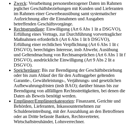
Zweck
: Verarbeitung personenbezogener Daten im Rahmen
jeglicher Geschäftsbeziehungen mit Kunden und Lieferanten
im Rahmen einer Gewerbeausübung samt systematischer
Aufzeichnung aller die Einnahmen und Ausgaben
betreffenden Geschäftsvorgänge.
Rechtsgrundlage
: Einwilligung (Art 6 Abs 1 lit a DSGVO),
Erfüllung eines Vertrags, zur Durchführung vorvertraglicher
Maßnahmen erforderlich (Art 6 Abs 1 lit b DSGVO),
Erfüllung einer rechtlichen Verpflichtung (Art 6 Abs 1 lit c
DSGVO), berechtigtes Interesse, insb Abwehr, Ausübung
und Geltendmachung von Rechtsansprüchen (Art 6 Abs 1 lit f
DSGVO), ausdrückliche Einwilligung (Art 9 Abs 2 lit a
DSGVO).
Speicherdauer
: Bis zur Beendigung der Geschäftsbeziehung
oder bis zum Ablauf der für den Auftraggeber geltenden
Garantie-, Gewährleistungs-, Verjährungs- und gesetzlichen
Aufbewahrungsfristen (insb BAO); darüber hinaus bis zur
Beendigung von allfälligen Rechtsstreitigkeiten, bei denen die
Daten als Beweis benötigt werden.
Empfänger/Empfängerkategorien
: Finanzamt, Gerichte und
Behörden, Lieferanten, Inkassounternehmen zur
Schuldeneintreibung, mit der Auszahlung an den Betroffenen
oder an Dritte befasste Banken, Rechtsvertreter,
Wirtschaftstreuhänder, Lohnverrechner.